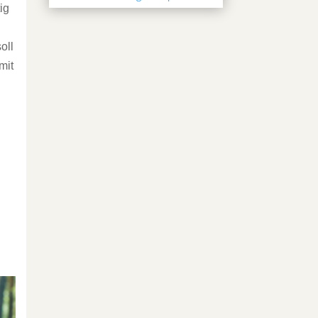
ig
oll
mit