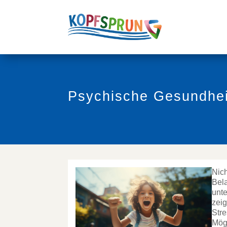
Psychische Gesundhei
Nich
Bela
unt
zeig
Str
Mög