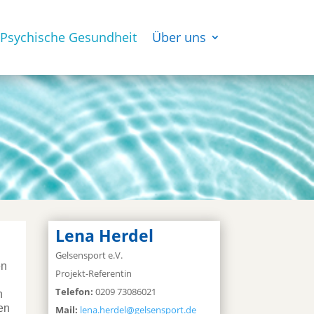
Psychische Gesundheit
Über uns
Lena Herdel
g
Gelsensport e.V.
en
Projekt-Referentin
Telefon:
0209 73086021
n
en
Mail:
lena.herdel@gelsensport.de