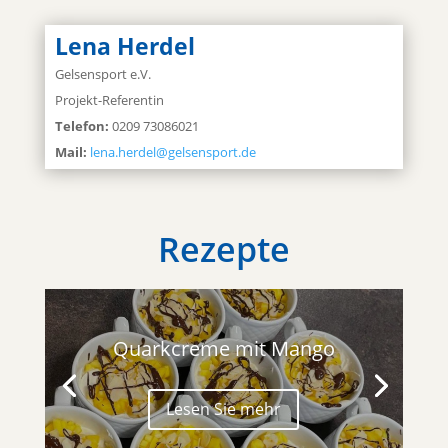
Lena Herdel
Gelsensport e.V.
Projekt-Referentin
Telefon:
0209 73086021
Mail:
lena.herdel@gelsensport.de
Rezepte
Quarkcreme mit Mango
Lesen Sie mehr